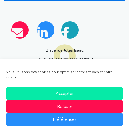
2 avenue Jules Isaac
13626 Aix en Provence cedex 1
Nous utilisons des cookies pour optimiser notre site web et notre
service.
Accepter
Politique de
Mentions
Retrait des données
Refuser
confidentialité
légales
personnelles
© 2026 CNCFMI —
neoweb.fr
Préférences