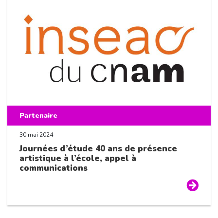
Partenaire
30 mai 2024
Journées d’étude 40 ans de présence
artistique à l’école, appel à
communications